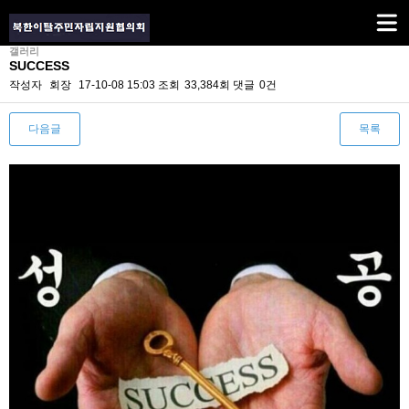
갤러리
SUCCESS
작성자
회장
17-10-08 15:03
조회
33,384회
댓글
0건
다음글
목록
본문