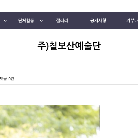
단체활동
갤러리
공지사항
기부
주)칠보산예술단
댓글
0건