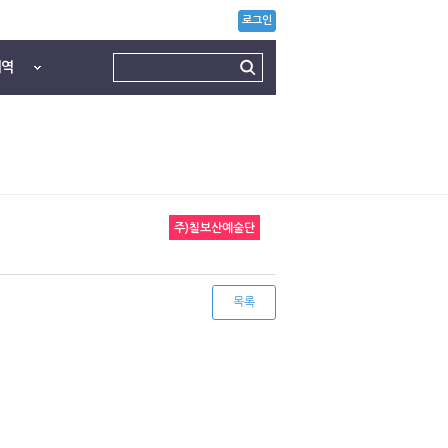
로그인
내역
주)칠보산예술단
목록