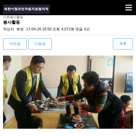
사회봉사활동
봉사활동
작성자
회장
17-04-26 16:50
조회
4,072회
댓글
0건
이전글
다음글
목록
본문