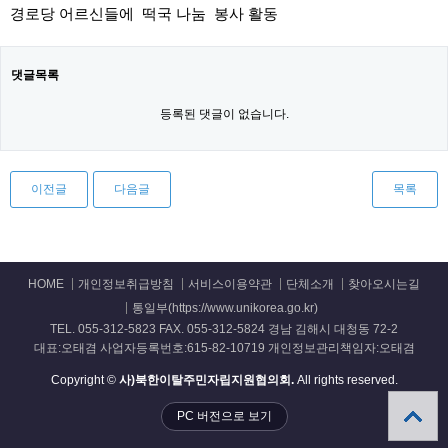
경로당 어르신들에 떡국 나눔 봉사 활동
댓글목록
등록된 댓글이 없습니다.
이전글
다음글
목록
HOME
개인정보취급방침
서비스이용약관
단체소개
찾아오시는길
통일부(https://www.unikorea.go.kr)
TEL. 055-312-5823 FAX. 055-312-5824 경남 김해시 대청동 72-2
대표:오태겸 사업자등록번호:615-82-10719 개인정보관리책임자:오태겸
Copyright ©
사)북한이탈주민자립지원협의회.
All rights reserved.
PC 버전으로 보기